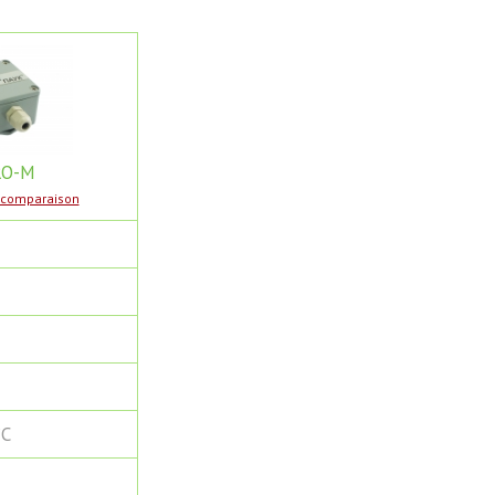
RO-M
a comparaison
°С