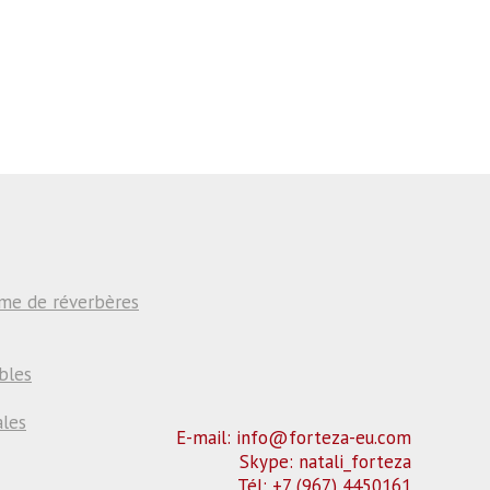
rme de réverbères
bles
ales
E-mail: info@forteza-eu.com
Skype: natali_forteza
Tél: +7 (967) 4450161