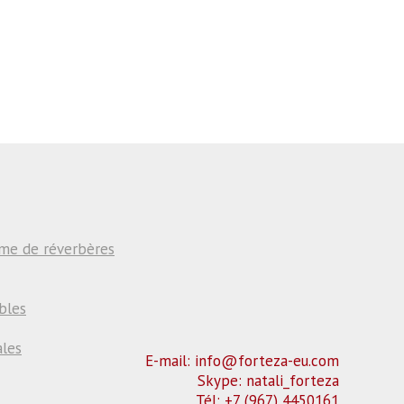
rme de réverbères
bles
ales
E-mail: info@forteza-eu.com
Skype: natali_forteza
Tél: +7 (967) 4450161