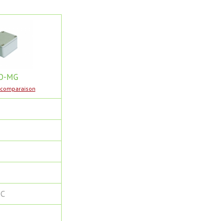
O-MG
a comparaison
°С