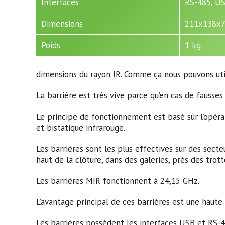
Interfaces
RS-485, U
Dimensions
211х138х
Poids
1 kg
dimensions du rayon IR. Comme ça nous pouvons utilise
La barrière est très vive parce qu’en cas de fausse
Le principe de fonctionnement est basé sur l’opér
et bistatique infrarouge.
Les barrières sont les plus effectives sur des secte
haut de la clȏture, dans des galeries, près des trott
Les barrières MIR fonctionnent à 24,15 GHz.
L’avantage principal de ces barrières est une haute 
Les barrières possèdent les interfaces USB et RS-4