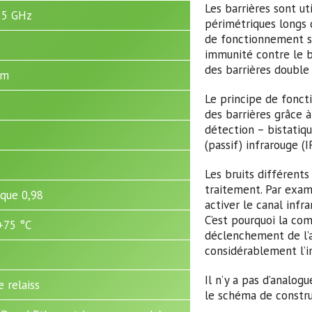
Les barrières sont ut
,25 GHz
périmétriques longs 
de fonctionnement san
immunité contre le br
des barrières double
 m
Le principe de fonct
des barrières grâce a
détection – bistatiq
(passif) infrarouge (I
Les bruits différent
traitement. Par exam
que 0,98
activer le canal infra
C’est pourquoi la co
.+75 °C
déclenchement de l’
considérablement l’i
Il n’y a pas d’analog
 relaiss
le schéma de construc