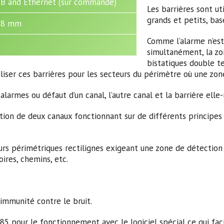
SB and Ethernet (sur commande)
Les barrières sont ut
grands et petits, base
78 mm
Comme l’alarme n’est 
simultanément, la zo
bistatiques double t
r ces barrières pour les secteurs du périmètre où une zone t
s alarmes ou défaut d’un canal, l’autre canal et la barrière e
ation de deux canaux fonctionnant sur de différents principes
urs périmétriques rectilignes exigeant une zone de détection t
oires, chemins, etc.
immunité contre le bruit.
85 pour le fonctionnement avec le logiciel spécial ce qui faci