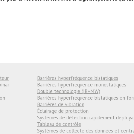
teur
Barrières hyperfréquence bistatiques
binar
Barrières hyperfréquence monostatiques
Double technologie (IR+MW)
ion
Barrières hyperfréquence bistatiques en fo
Barrières de vibration
Éclairage de protection
Systèmes de détection rapidement déploya
Tableau de contrôle
Systèmes de collecte des données et centr